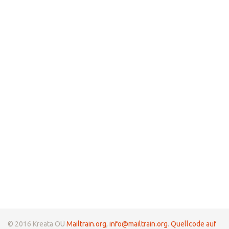
© 2016 Kreata OÜ
Mailtrain.org
,
info@mailtrain.org
.
Quellcode auf